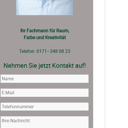
Ihr Fachmann für Raum,
Farbe und Kreativität
Telefon: 0171–348 08 23
Nehmen Sie jetzt Kontakt auf!