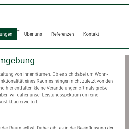
tungen
Über uns
Referenzen
Kontakt
 Umgebung
estaltung von Innenräumen. Ob es sich dabei um Wohn-
ktionalität eines Raumes hängen nicht zuletzt von den
nd hier entfalten kleine Veränderungen oftmals große
haben wir daher unser Leistungsspektrum um eine
ustikbau erweitert.
e der Raum selbst. Daher gibt es in der Beeinflussung der