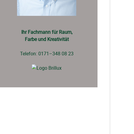
Ihr Fachmann für Raum,
Farbe und Kreativität
Telefon: 0171–348 08 23